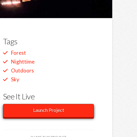
Tags
Forest
Nighttime
Outdoors
Sky
See It Live
Launch Project