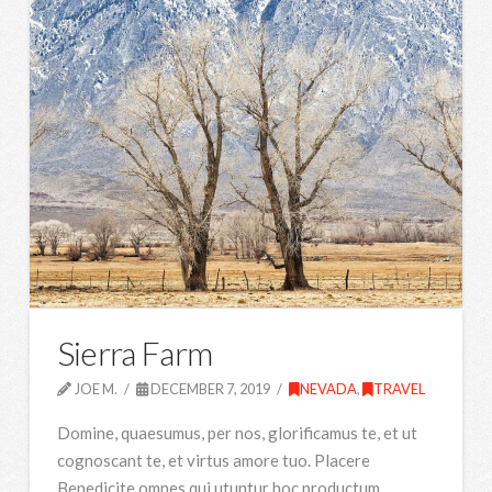
Sierra Farm
JOE M.
DECEMBER 7, 2019
NEVADA
,
TRAVEL
Domine, quaesumus, per nos, glorificamus te, et ut
cognoscant te, et virtus amore tuo. Placere
Benedicite omnes qui utuntur hoc productum.