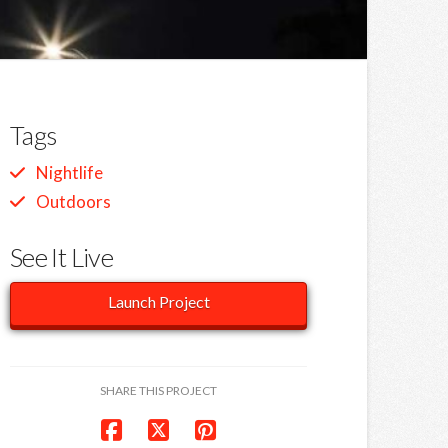
Tags
Nightlife
Outdoors
See It Live
Launch Project
SHARE THIS PROJECT